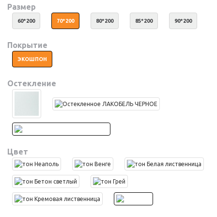
Размер
60*200
70*200
80*200
85*200
90*200
Покрытие
ЭКОШПОН
Остекление
Цвет