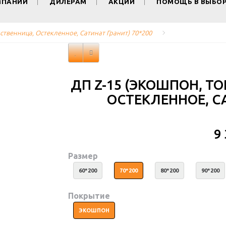
МПАНИИ
ДИЛЕРАМ
АКЦИИ
ПОМОЩЬ В ВЫБО
ственница, Остекленное, Сатинат Гранит) 70*200
ДП Z-15 (ЭКОШПОН, Т
ОСТЕКЛЕННОЕ, СА
9
Размер
60*200
70*200
80*200
90*200
Покрытие
ЭКОШПОН