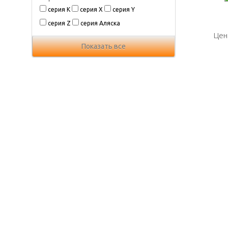
серия K
серия X
серия Y
серия Z
серия Аляска
Цен
Цен
Показать все