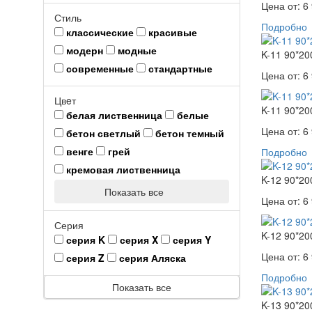
Цена от:
6 
Стиль
Подробно
классические
красивые
модерн
модные
K-11 90*20
современные
стандартные
Цена от:
6 
Цвeт
K-11 90*20
белая лиственница
белые
Цена от:
6 
бетон светлый
бетон темный
венге
грей
Подробно
кремовая лиственница
K-12 90*20
Показать все
Цена от:
6 
Серия
K-12 90*20
серия K
серия X
серия Y
Цена от:
6 
серия Z
серия Аляска
Подробно
Показать все
K-13 90*20