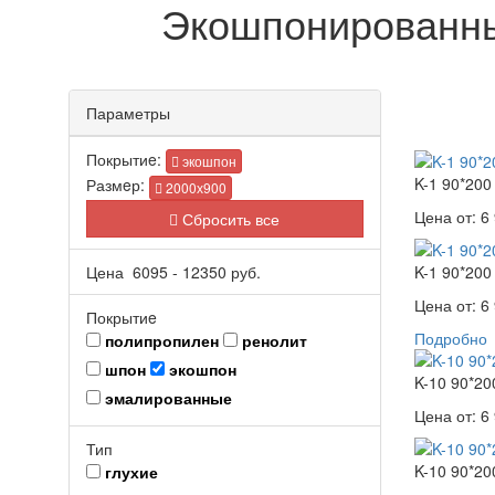
Экошпонированны
Параметры
Покрытиe:
экошпон
K-1 90*200
Размeр:
2000х900
Цена от:
6 
Сбросить все
Цена
6095
-
12350
руб.
K-1 90*200
Цена от:
6 
Покрытиe
Подробно
полипропилен
ренолит
шпон
экошпон
K-10 90*20
эмалированные
Цена от:
6 
Тип
K-10 90*20
глухие