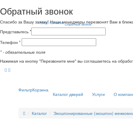
Обратный звонок
Спасибо за Вашу заявку! Наши менеджеры перезвонят Вам в ближ
+7(495) 120-56-96
Обратный звонок
Представьтесь *
Телефон *
*
- обязательные поля
Нажимая на кнопку "Перезвоните мне" вы соглашаетесь на обрабо
Фильтр
Корзина
Каталог дверей
Услуги
О компан
Каталог
Экошпонированные (экошпон) межкомн