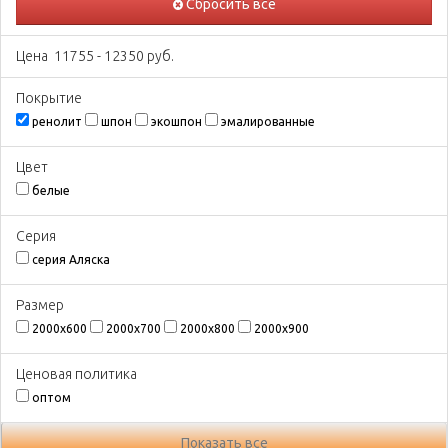
Сбросить все
Цена
11755
-
12350
руб.
Покрытиe
ренолит
шпон
экошпон
эмалированные
Цвeт
белые
Серия
серия Аляска
Размeр
2000х600
2000х700
2000х800
2000х900
Ценовая политика
оптом
Показать все