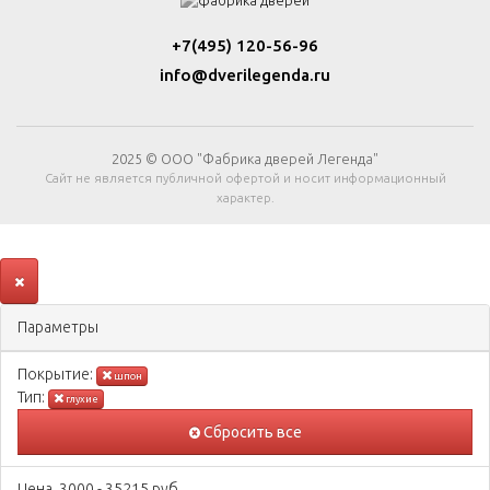
+7(495) 120-56-96
info@dverilegenda.ru
2025 © ООО "Фабрика дверей Легенда"
Сайт не является публичной офертой и носит информационный
характер.
Параметры
Покрытиe:
шпон
Тип:
глухие
Сбросить все
Цена
3000
-
35215
руб.