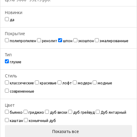
Новинки
да
Покрытиe
полипропилен
ренолит
шпон
экошпон
эмалированные
Тип
глухие
Стиль
классические
красивые
лофт
модерн
модные
современные
Цвeт
бьянко
гриджио
дуб виски
дуб грейвуд
Дуб янтарный
каштан
коньячный дуб
Показать все