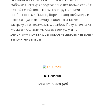
царговой конструкцией полотен. В каталоге ИМ
фабрики «Легенда» представлено несколько серий с
разной ценой, покрытием, конструктивными
особенностями. При подборе подходящей модели
наши сотрудники помогут советом, а также
застрахуют от возможных ошибок. Покупателям из
Москвы и области мы оказываем услуги по
демонтажу, монтажу, регулировке царговых дверей и
выполняем замеры.
K-1 70*200
K-1 70*200
Цена от:
Цена от:
6 970 руб.
6 970 руб.
ПОДРОБНО