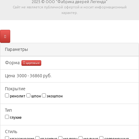
2025 © ООО "Фабрика дверей Легенда"
Сайт не является публичной офертой и носит информационный
характер.
Параметры
Форма:
царговые
Цена
3000
-
36860
руб.
Покрытиe
ренолит
шпон
экошпон
Тип
глухие
Стиль
классические
красивые
модерн
модные
современные