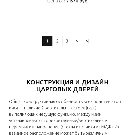
Цена от:
Цена от:
7 670 руб.
7 670 руб.
ПОДРОБНО
1
2
3
>
>|
КОНСТРУКЦИЯ И ДИЗАЙН
ЦАРГОВЫХ ДВЕРЕЙ
Общая конструктивная особенность всех полотен этого
вида — наличие 2 вертикальных стоек (царг),
выполняющих несущую функцию. Между ними
устанавливаются горизонтальные/вертикальные
перемычки и наполнение (стекла и вставки из МДФ). Их
взаимное расположение может быть различным.