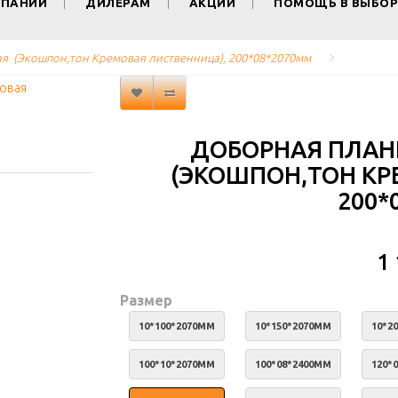
МПАНИИ
ДИЛЕРАМ
АКЦИИ
ПОМОЩЬ В ВЫБОР
я  (Экошпон,тон Кремовая лиственница), 200*08*2070мм
ДОБОРНАЯ ПЛАН
(ЭКОШПОН,ТОН КР
200*
1
Размер
10*100*2070ММ
10*150*2070ММ
10*2
100*10*2070ММ
100*08*2400ММ
120*