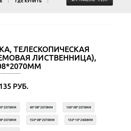
Е
ГДЕ КУПИТЬ
КА, ТЕЛЕСКОПИЧЕСКАЯ
ЕМОВАЯ ЛИСТВЕННИЦА),
08*2070ММ
 135 РУБ.
00*2070ММ
40*08*2070ММ
100*08*2070ММ
08*2070ММ
150*08*2070ММ
150*10*2400ММ