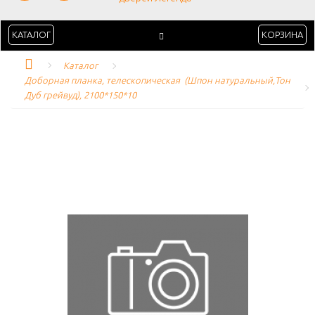
КАТАЛОГ
КОРЗИНА
Каталог
Доборная планка, телескопическая  (Шпон натуральный,Тон 
Дуб грейвуд), 2100*150*10