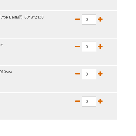
,тон Белый), 68*8*2130
мм
2070мм