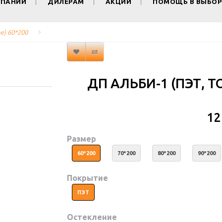
МПАНИИ
ДИЛЕРАМ
АКЦИИ
ПОМОЩЬ В ВЫБОР
е) 60*200
ДП АЛЬБИ-1 (ПЭТ, Т
12
Размер
60*200
70*200
80*200
90*200
Покрытие
ПЭТ
Остекление