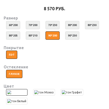
8 570 РУБ.
Размер
60*200
70*200
70*230
80*200
80*230
80*205
80*210
90*200
90*230
Покрытие
ПЭТ
Остекление
ГЛУХОЕ
Цвет