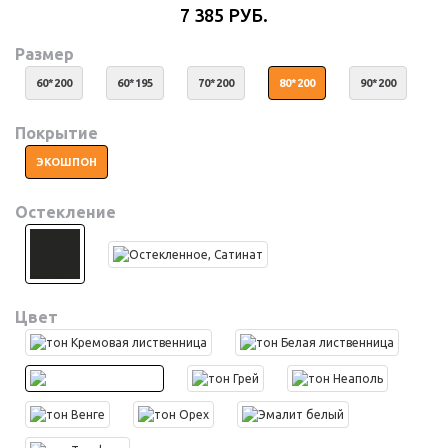
7 385 РУБ.
Размер
60*200
60*195
70*200
80*200
90*200
Покрытие
ЭКОШПОН
Остекление
Цвет