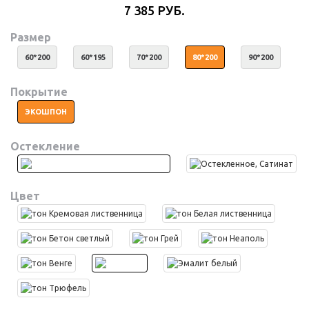
7 385 РУБ.
Размер
60*200
60*195
70*200
80*200
90*200
Покрытие
ЭКОШПОН
Остекление
Цвет