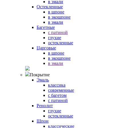
в эмали
Остекленные
в шпоне
в экошпоне
в эмали
Багетные
с патиной
глухие
остекленные
Царговые
в шпоне
в экошпоне
в эмали
Покрытие
Эмаль
классика
современные
с багетом
с патиной
Ренолит
глухие
остекленные
Шпон
классические