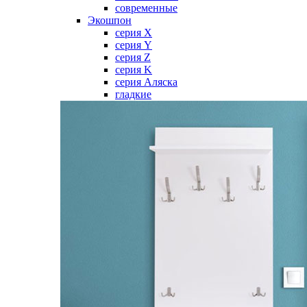
современные
Экошпон
серия X
серия Y
серия Z
серия K
серия Аляска
гладкие