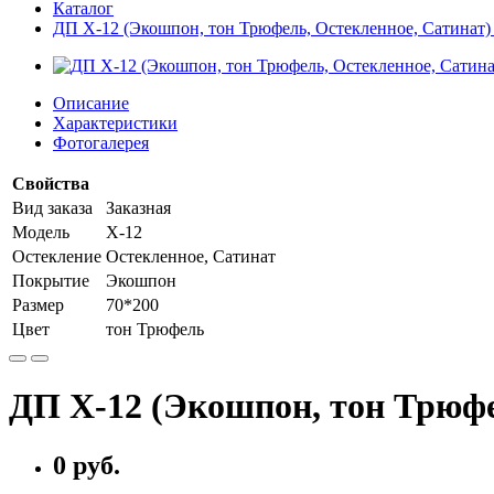
Каталог
ДП Х-12 (Экошпон, тон Трюфель, Остекленное, Сатинат)
Описание
Характеристики
Фотогалерея
Свойства
Вид заказа
Заказная
Модель
Х-12
Остекление
Остекленное, Сатинат
Покрытие
Экошпон
Размер
70*200
Цвет
тон Трюфель
ДП Х-12 (Экошпон, тон Трюфе
0 руб.