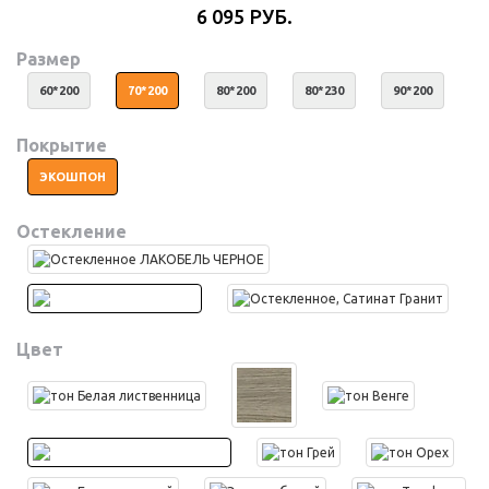
6 095 РУБ.
Размер
60*200
70*200
80*200
80*230
90*200
Покрытие
ЭКОШПОН
Остекление
Цвет