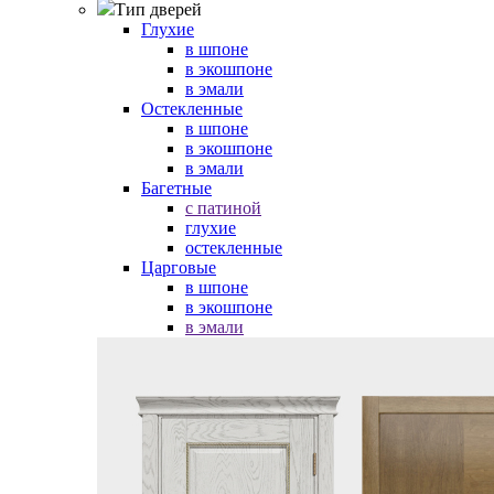
Тип дверей
Глухие
в шпоне
в экошпоне
в эмали
Остекленные
в шпоне
в экошпоне
в эмали
Багетные
с патиной
глухие
остекленные
Царговые
в шпоне
в экошпоне
в эмали