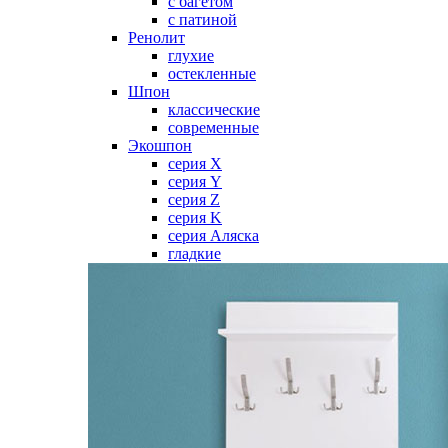
с багетом
с патиной
Ренолит
глухие
остекленные
Шпон
классические
современные
Экошпон
серия X
серия Y
серия Z
серия K
серия Аляска
гладкие