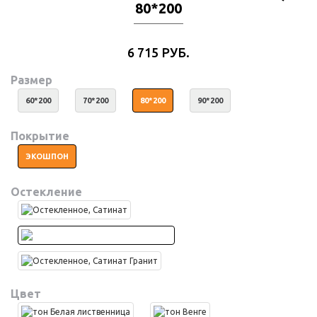
80*200
6 715 РУБ.
Размер
60*200
70*200
80*200
90*200
Покрытие
ЭКОШПОН
Остекление
Цвет