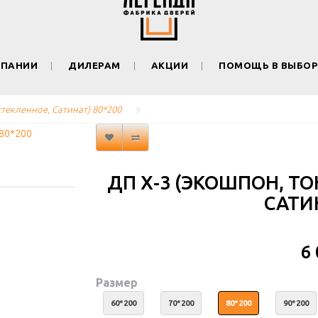
МПАНИИ
ДИЛЕРАМ
АКЦИИ
ПОМОЩЬ В ВЫБОР
текленное, Сатинат) 80*200
ДП Х-3 (ЭКОШПОН, Т
САТИН
6
Размер
60*200
70*200
80*200
90*200