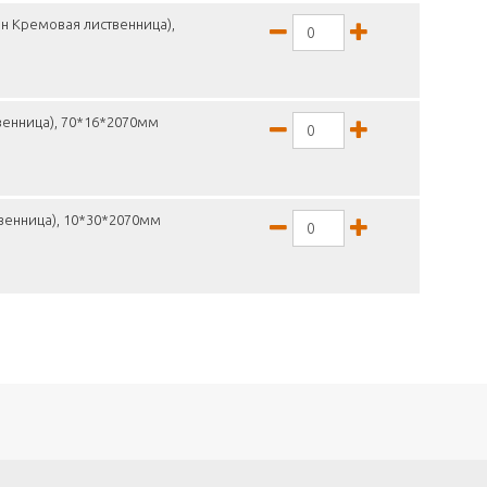
н Кремовая лиственница),
венница), 70*16*2070мм
венница), 10*30*2070мм