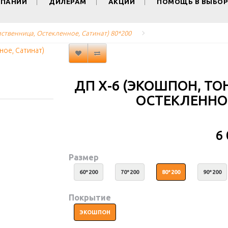
МПАНИИ
ДИЛЕРАМ
АКЦИИ
ПОМОЩЬ В ВЫБОР
ственница, Остекленное, Сатинат) 80*200
ДП Х-6 (ЭКОШПОН, Т
ОСТЕКЛЕННОЕ
6
Размер
60*200
70*200
80*200
90*200
Покрытие
ЭКОШПОН