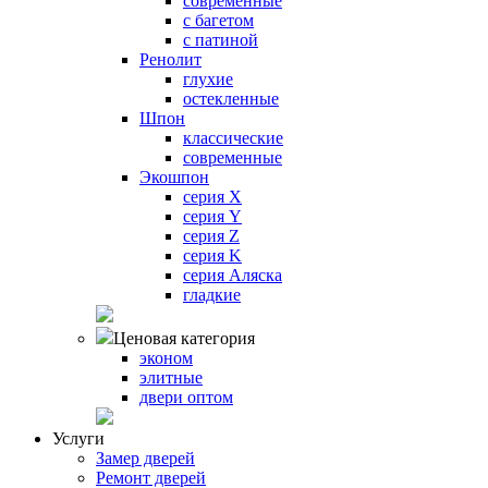
современные
с багетом
с патиной
Ренолит
глухие
остекленные
Шпон
классические
современные
Экошпон
серия X
серия Y
серия Z
серия K
серия Аляска
гладкие
Ценовая категория
эконом
элитные
двери оптом
Услуги
Замер дверей
Ремонт дверей