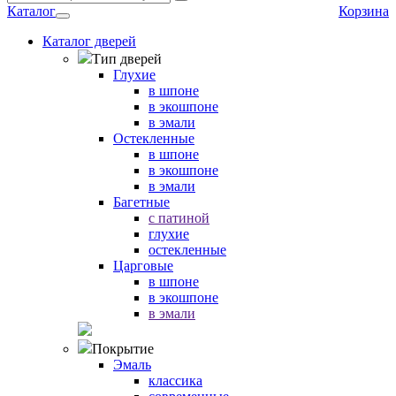
Каталог
Корзина
Каталог дверей
Тип дверей
Глухие
в шпоне
в экошпоне
в эмали
Остекленные
в шпоне
в экошпоне
в эмали
Багетные
с патиной
глухие
остекленные
Царговые
в шпоне
в экошпоне
в эмали
Покрытие
Эмаль
классика