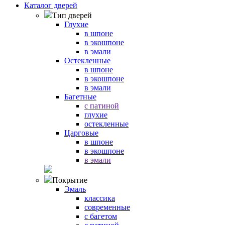
Каталог дверей
Тип дверей
Глухие
в шпоне
в экошпоне
в эмали
Остекленные
в шпоне
в экошпоне
в эмали
Багетные
с патиной
глухие
остекленные
Царговые
в шпоне
в экошпоне
в эмали
Покрытие
Эмаль
классика
современные
с багетом