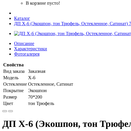
В корзине пусто!
Каталог
ДП Х-6 (Экошпон, тон Трюфель, Остекленное, Сатинат) 
Описание
Характеристики
Фотогалерея
Свойства
Вид заказа
Заказная
Модель
Х-6
Остекление
Остекленное, Сатинат
Покрытие
Экошпон
Размер
70*200
Цвет
тон Трюфель
ДП Х-6 (Экошпон, тон Трюфел