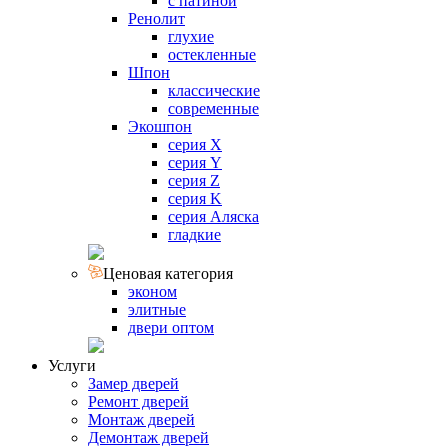
с патиной
Ренолит
глухие
остекленные
Шпон
классические
современные
Экошпон
серия X
серия Y
серия Z
серия K
серия Аляска
гладкие
Ценовая категория
эконом
элитные
двери оптом
Услуги
Замер дверей
Ремонт дверей
Монтаж дверей
Демонтаж дверей