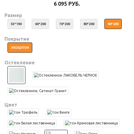
6 095 РУБ.
Размер
55*190
60*200
70*200
80*200
90*200
Покрытие
ЭКОШПОН
Остекление
Цвет