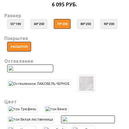
6 095 РУБ.
Размер
55*190
60*200
70*200
80*200
90*200
Покрытие
ЭКОШПОН
Остекление
Цвет