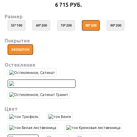
6 715 РУБ.
Размер
55*190
60*200
70*200
80*200
90*200
Покрытие
ЭКОШПОН
Остекление
Цвет