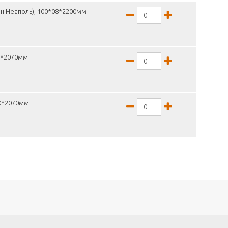
н Неаполь), 100*08*2200мм
16*2070мм
30*2070мм