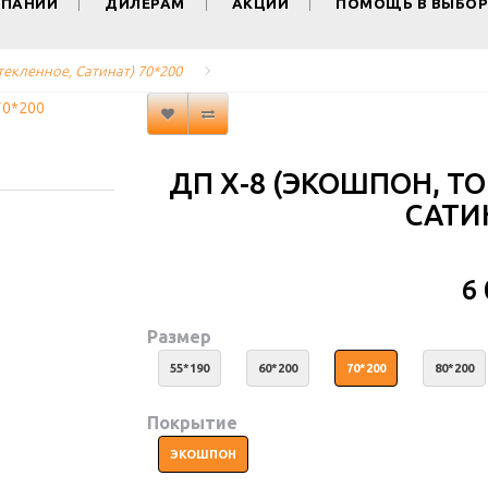
МПАНИИ
ДИЛЕРАМ
АКЦИИ
ПОМОЩЬ В ВЫБОР
текленное, Сатинат) 70*200
ДП Х-8 (ЭКОШПОН, Т
САТИН
6
Размер
55*190
60*200
70*200
80*200
Покрытие
ЭКОШПОН