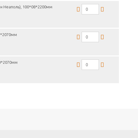
н Неаполь), 100*08*2200мм
16*2070мм
30*2070мм