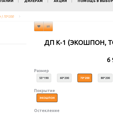
МПАНИИ
ДИЛЕРАМ
АКЦИИ
ПОМОЩЬ В ВЫБОР
 ) 70*200
ДП K-1 (ЭКОШПОН, Т
6
Размер
55*190
60*200
70*200
80*200
Покрытие
ЭКОШПОН
Остекление