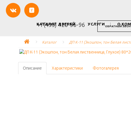
+7(495) 120-56-96
КАТАЛОГ ДВЕРЕЙ
УСЛУГИ
О КО
ОБРАТНЫЙ ЗВОН
Каталог
ДП K-11 (Экошпон, тон Белая лист
Описание
Характеристики
Фотогалерея