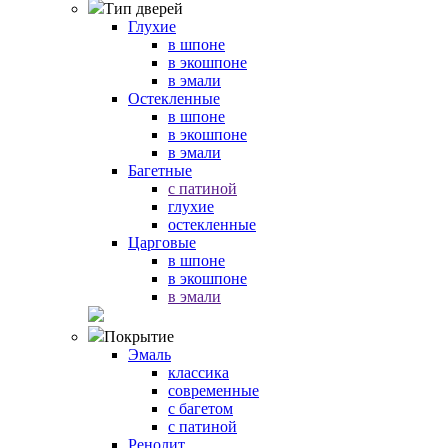
Тип дверей
Глухие
в шпоне
в экошпоне
в эмали
Остекленные
в шпоне
в экошпоне
в эмали
Багетные
с патиной
глухие
остекленные
Царговые
в шпоне
в экошпоне
в эмали
Покрытие
Эмаль
классика
современные
с багетом
с патиной
Ренолит