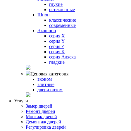
глухие
остекленные
Шпон
классические
современные
Экошпон
серия X
серия Y
серия Z
серия K
серия Аляска
гладкие
Ценовая категория
эконом
элитные
двери оптом
Услуги
Замер дверей
Ремонт дверей
Монтаж дверей
Демонтаж дверей
Регулировка дверей