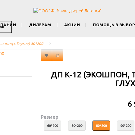
МПАНИИ
ДИЛЕРАМ
АКЦИИ
ПОМОЩЬ В ВЫБОР
ОК
венница, Глухое) 80*200
ДП K-12 (ЭКОШПОН,
ГЛУХ
6
Размер
60*200
70*200
80*200
90*200