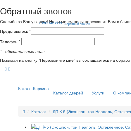
Обратный звонок
Спасибо за Вашу заявку! Наши менеджеры перезвонят Вам в ближ
+7(495) 120-56-96
Обратный звонок
Представьтесь *
Телефон *
*
- обязательные поля
Нажимая на кнопку "Перезвоните мне" вы соглашаетесь на обрабо
Каталог
Корзина
Каталог дверей
Услуги
О компа
Каталог
ДП K-5 (Экошпон, тон Неаполь, Остекле