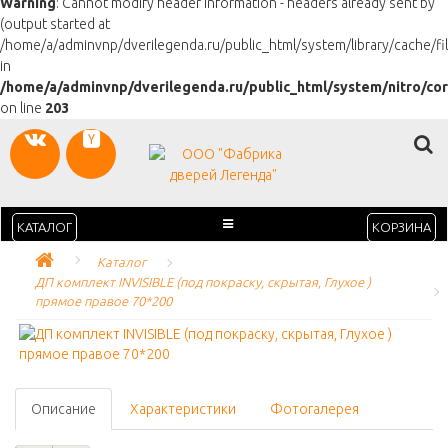
Warning
: Cannot modify header information - headers already sent by
(output started at
/home/a/adminvnp/dverilegenda.ru/public_html/system/library/cache/fil
in
/home/a/adminvnp/dverilegenda.ru/public_html/system/nitro/co
on line
203
КАТАЛОГ
КОРЗИНА
Каталог
ДП комплект INVISIBLE (под покраску, скрытая, Глухое ) 
прямое правое 70*200
Описание
Характеристики
Фотогалерея