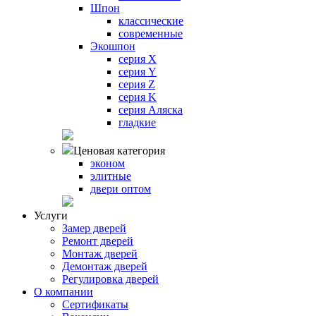
Шпон
классические
современные
Экошпон
серия X
серия Y
серия Z
серия K
серия Аляска
гладкие
Ценовая категория
эконом
элитные
двери оптом
Услуги
Замер дверей
Ремонт дверей
Монтаж дверей
Демонтаж дверей
Регулировка дверей
О компании
Сертификаты