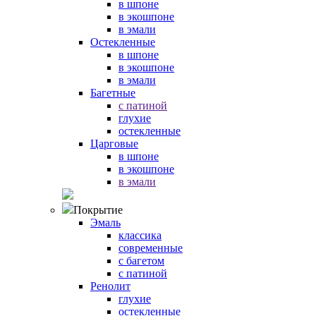
в шпоне
в экошпоне
в эмали
Остекленные
в шпоне
в экошпоне
в эмали
Багетные
с патиной
глухие
остекленные
Царговые
в шпоне
в экошпоне
в эмали
Покрытие
Эмаль
классика
современные
с багетом
с патиной
Ренолит
глухие
остекленные