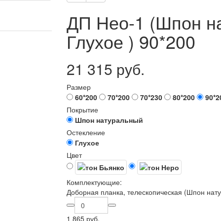
ДП Нео-1 (Шпон н
Глухое ) 90*200
21 315 руб.
Размер
60*200
70*200
70*230
80*200
90*2
Покрытие
Шпон натуральный
Остекление
Глухое
Цвет
Комплектующие:
Доборная планка, телескопическая (Шпон нату
1 865 руб.