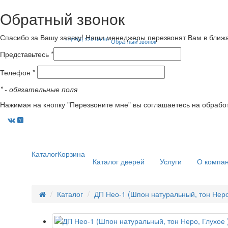
Обратный звонок
Спасибо за Вашу заявку! Наши менеджеры перезвонят Вам в ближ
+7(495) 120-56-96
Обратный звонок
Представьтесь *
Телефон *
*
- обязательные поля
Нажимая на кнопку "Перезвоните мне" вы соглашаетесь на обрабо
Каталог
Корзина
Каталог дверей
Услуги
О компа
Каталог
ДП Нео-1 (Шпон натуральный, тон Неро