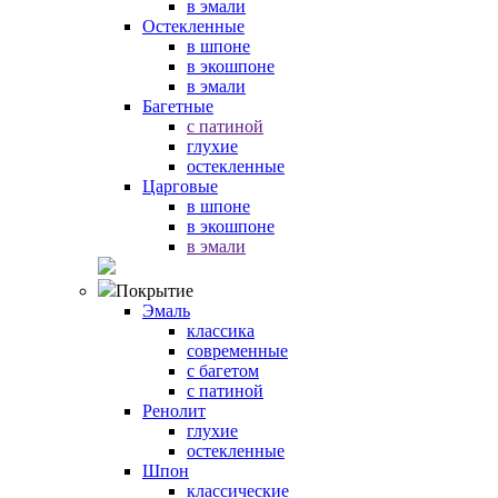
в эмали
Остекленные
в шпоне
в экошпоне
в эмали
Багетные
с патиной
глухие
остекленные
Царговые
в шпоне
в экошпоне
в эмали
Покрытие
Эмаль
классика
современные
с багетом
с патиной
Ренолит
глухие
остекленные
Шпон
классические