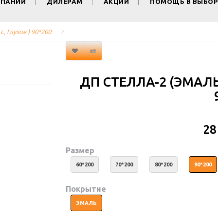
МПАНИИ
ДИЛЕРАМ
АКЦИИ
ПОМОЩЬ В ВЫБОР
L, Глухое ) 90*200
ДП СТЕЛЛА-2 (ЭМАЛЬ,
28
Размер
60*200
70*200
80*200
90*200
Покрытие
ЭМАЛЬ