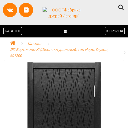
КАТАЛОГ
КОРЗИНА
Каталог
ДП Вертикаль-XI (Шпон натуральный, тон Неро, Глухое) 
60*200