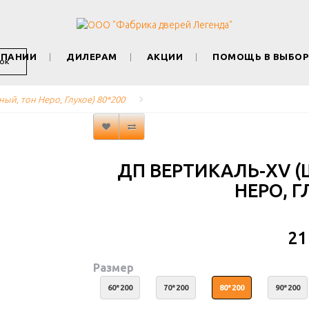
МПАНИИ
ДИЛЕРАМ
АКЦИИ
ПОМОЩЬ В ВЫБОР
ОК
ый, тон Неро, Глухое) 80*200
ДП ВЕРТИКАЛЬ-XV 
НЕРО, Г
21
Размер
60*200
70*200
80*200
90*200