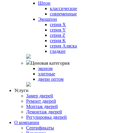
Шпон
классические
современные
Экошпон
серия X
серия Y
серия Z
серия K
серия Аляска
гладкие
Ценовая категория
эконом
элитные
двери оптом
Услуги
Замер дверей
Ремонт дверей
Монтаж дверей
Демонтаж дверей
Регулировка дверей
О компании
Сертификаты