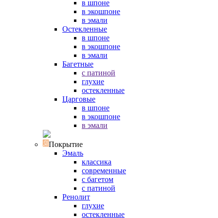
в шпоне
в экошпоне
в эмали
Остекленные
в шпоне
в экошпоне
в эмали
Багетные
с патиной
глухие
остекленные
Царговые
в шпоне
в экошпоне
в эмали
Покрытие
Эмаль
классика
современные
с багетом
с патиной
Ренолит
глухие
остекленные