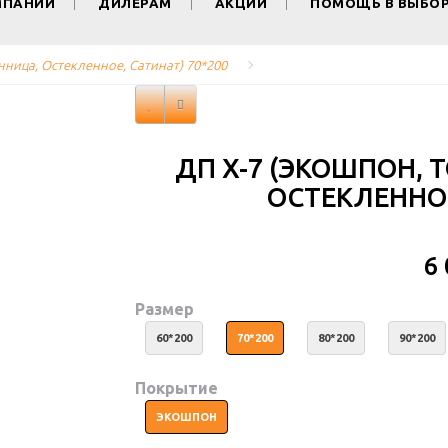
МПАНИИ
ДИЛЕРАМ
АКЦИИ
ПОМОЩЬ В ВЫБО
нница, Остекленное, Сатинат) 70*200
ДП X-7 (ЭКОШПОН, 
ОСТЕКЛЕННОЕ
6
Размер
60*200
70*200
80*200
90*200
Покрытие
ЭКОШПОН