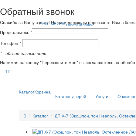
Обратный звонок
Спасибо за Вашу заявку! Наши менеджеры перезвонят Вам в ближ
+7(495) 120-56-96
Обратный звонок
Представьтесь *
Телефон *
*
- обязательные поля
Нажимая на кнопку "Перезвоните мне" вы соглашаетесь на обрабо
Каталог
Корзина
Каталог дверей
Услуги
О компа
Каталог
ДП Х-7 (Экошпон, тон Неаполь, Остек