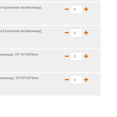
н Кремовая лиственница),
н Кремовая лиственница),
венница), 70*16*2070мм
венница), 10*30*2070мм