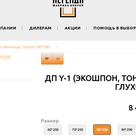
МПАНИИ
ДИЛЕРАМ
АКЦИИ
ПОМОЩЬ В ВЫБОР
ственница, Глухое ) 80*200
ДП Y-1 (ЭКОШПОН, Т
ГЛУХ
8
Размер
60*200
70*200
80*200
90*200