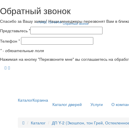
Обратный звонок
Спасибо за Вашу заявку! Наши менеджеры перезвонят Вам в ближ
+7(495) 120-56-96
Обратный звонок
Представьтесь *
Телефон *
*
- обязательные поля
Нажимая на кнопку "Перезвоните мне" вы соглашаетесь на обрабо
Каталог
Корзина
Каталог дверей
Услуги
О компа
Каталог
ДП Y-2 (Экошпон, тон Грей, Остекленное