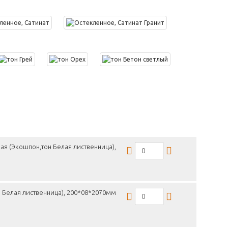
ая (Экошпон,тон Белая лиственница),
 Белая лиственница), 200*08*2070мм