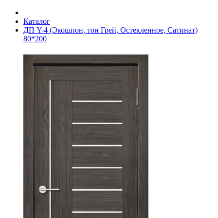
Каталог
ДП Y-4 (Экошпон, тон Грей, Остекленное, Сатинат)
80*200