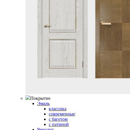
Покрытие
Эмаль
классика
современные
с багетом
с патиной
Ренолит