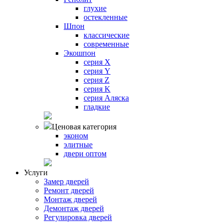
глухие
остекленные
Шпон
классические
современные
Экошпон
серия X
серия Y
серия Z
серия K
серия Аляска
гладкие
Ценовая категория
эконом
элитные
двери оптом
Услуги
Замер дверей
Ремонт дверей
Монтаж дверей
Демонтаж дверей
Регулировка дверей