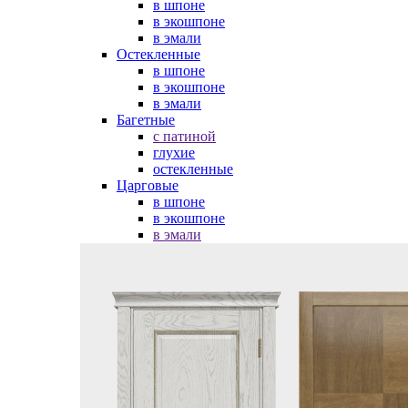
в шпоне
в экошпоне
в эмали
Остекленные
в шпоне
в экошпоне
в эмали
Багетные
с патиной
глухие
остекленные
Царговые
в шпоне
в экошпоне
в эмали