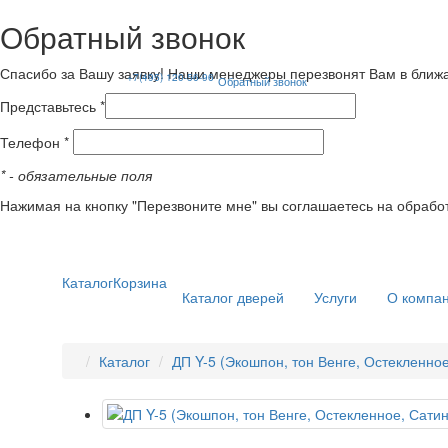
Обратный звонок
Спасибо за Вашу заявку! Наши менеджеры перезвонят Вам в ближ
+7(495) 120-56-96
Обратный звонок
Представьтесь *
Телефон *
*
- обязательные поля
Нажимая на кнопку "Перезвоните мне" вы соглашаетесь на обрабо
Каталог
Корзина
Каталог дверей
Услуги
О компа
Каталог
ДП Y-5 (Экошпон, тон Венге, Остекленное