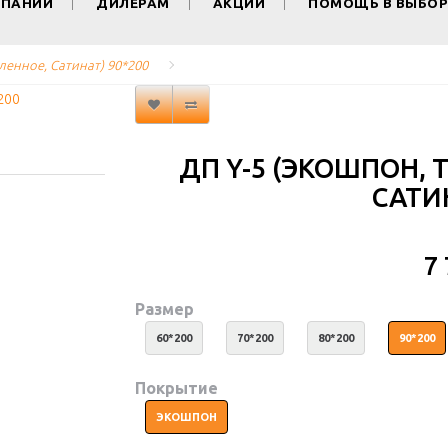
МПАНИИ
ДИЛЕРАМ
АКЦИИ
ПОМОЩЬ В ВЫБОР
кленное, Сатинат) 90*200
ДП Y-5 (ЭКОШПОН, 
САТИН
7
Размер
60*200
70*200
80*200
90*200
Покрытие
ЭКОШПОН