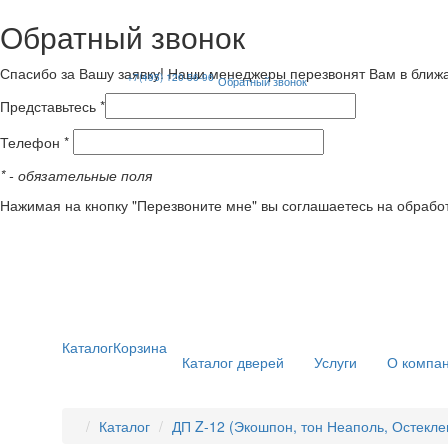
Обратный звонок
Спасибо за Вашу заявку! Наши менеджеры перезвонят Вам в ближ
+7(495) 120-56-96
Обратный звонок
Представьтесь *
Телефон *
*
- обязательные поля
Нажимая на кнопку "Перезвоните мне" вы соглашаетесь на обрабо
Каталог
Корзина
Каталог дверей
Услуги
О компа
Каталог
ДП Z-12 (Экошпон, тон Неаполь, Остекле