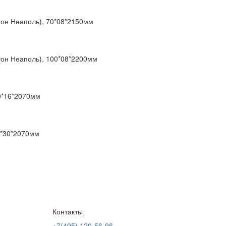
тон Неаполь), 70*08*2150мм
тон Неаполь), 100*08*2200мм
0*16*2070мм
0*30*2070мм
Контакты
+7(495) 120-56-96