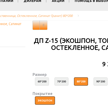
МПАНИИ
ДИЛЕРАМ
АКЦИИ
ПОМОЩЬ В ВЫБО
ственница, Остекленное, Сатинат Гранит) 80*200
ДП Z-15 (ЭКОШПОН, Т
ОСТЕКЛЕННОЕ, СА
9
Размер
60*200
70*200
80*200
90*200
Покрытие
ЭКОШПОН