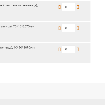
н Кремовая лиственница),
венница), 70*16*2070мм
венница), 10*30*2070мм