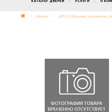
КАТАЛОГ ДВЕРЕЙ
УСЛУГИ
О КО
Каталог
ДП Z-15 (Экошпон, тон Неаполь, О