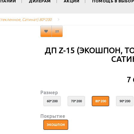
МПАНИИ
ДИЛЕРАМ
АКЦИИ
ПОМОЩЬ В ВЫБОР
стекленное, Сатинат) 80*200
ДП Z-15 (ЭКОШПОН, Т
САТИН
7
Размер
60*200
70*200
80*200
90*200
Покрытие
ЭКОШПОН