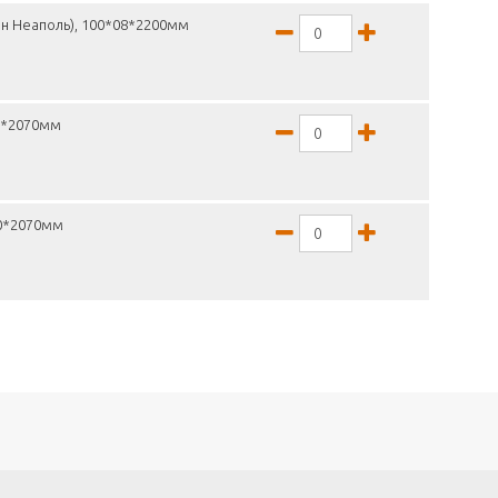
н Неаполь), 100*08*2200мм
16*2070мм
30*2070мм